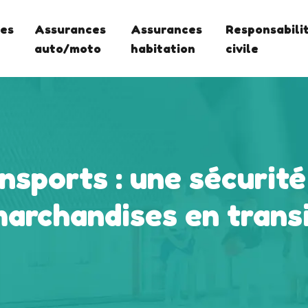
es
Assurances
Assurances
Responsabili
auto/moto
habitation
civile
nsports : une sécurité
archandises en trans